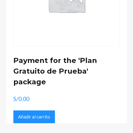
Payment for the 'Plan
Gratuito de Prueba'
package
S/
0.00
Payment
Añadir al carrito
for
the
'Plan