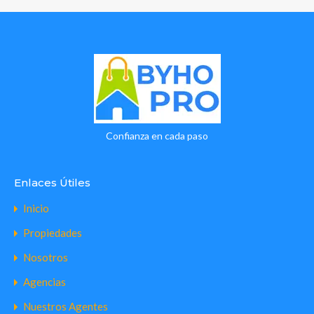
Gratuito
de
Prueba'
package
cantidad
Confianza en cada paso
Enlaces Útiles
Inicio
Propiedades
Nosotros
Agencias
Nuestros Agentes