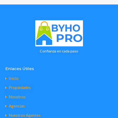
Gratuito
de
Prueba'
package
cantidad
Confianza en cada paso
Enlaces Útiles
Inicio
Propiedades
Nosotros
Agencias
Nuestros Agentes