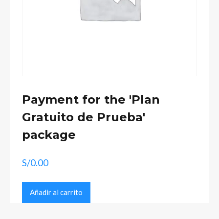
Payment for the 'Plan
Gratuito de Prueba'
package
S/
0.00
Payment
Añadir al carrito
for
the
'Plan