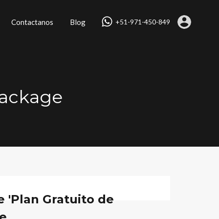
Contactanos
Blog
+51-971-450-849
package
 'Plan Gratuito de
e