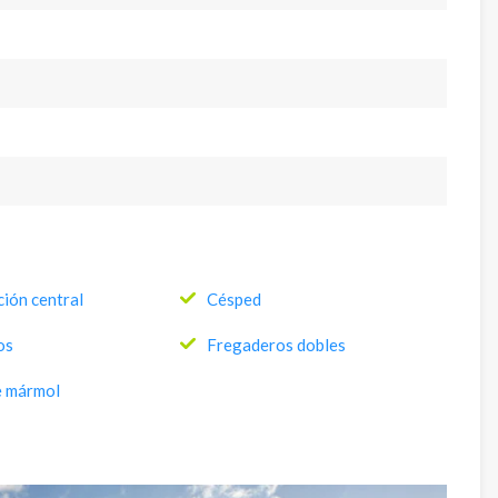
ción central
Césped
os
Fregaderos dobles
e mármol