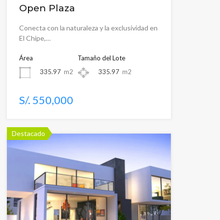
Open Plaza
Conecta con la naturaleza y la exclusividad en
El Chipe,…
Área
Tamaño del Lote
335.97
m2
335.97
m2
S/. 550,000
Destacado