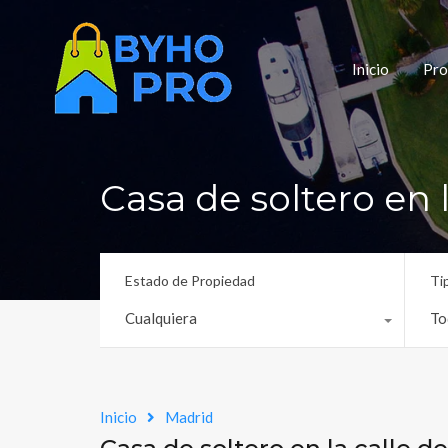
Inicio
Pro
Casa de soltero en 
Estado de Propiedad
Ti
Cualquiera
To
Inicio
Madrid