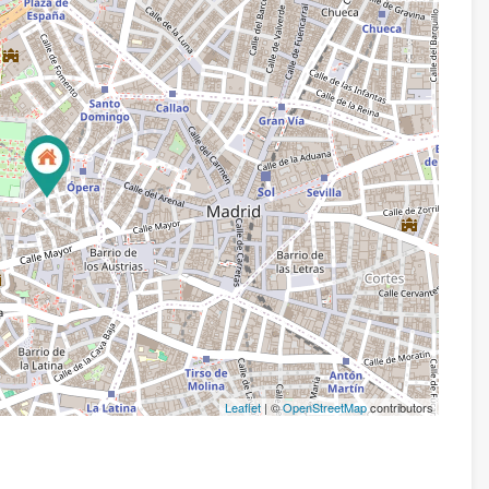
Leaflet
| ©
OpenStreetMap
contributors